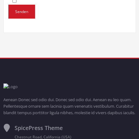
Aenean Donec sed odio dui. Donec sed odio dui. Aenean eu leo quam.
Pellentesque ornare sem lacinia quam venenatis vestibulum. Curabitur
blandit tempus porttitor ligula nibhes, molestie id vivers dapibus iaculis.
SpicePress Theme
Chestnut Road, California (USA)